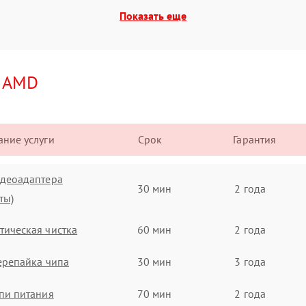
Показать еще
и
AMD
ние услуги
Срок
Гарантия
идеоадаптера
30 мин
2 года
ты)
ическая чистка
60 мин
2 года
ерепайка чипа
30 мин
3 года
пи питания
70 мин
2 года