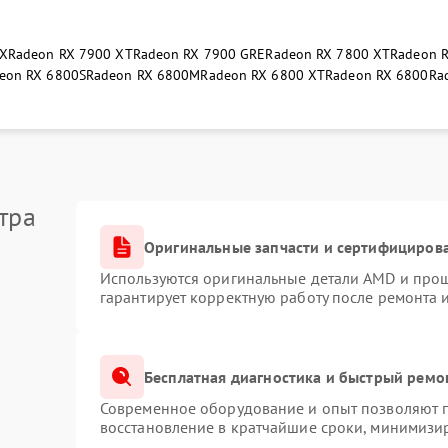
TX
Radeon RX 7900 XT
Radeon RX 7900 GRE
Radeon RX 7800 XT
Radeon 
eon RX 6800S
Radeon RX 6800M
Radeon RX 6800 XT
Radeon RX 6800
Ra
тра
Оригинальные запчасти и сертифициров
Используются оригинальные детали AMD и про
гарантирует корректную работу после ремонта 
Бесплатная диагностика и быстрый ремо
Современное оборудование и опыт позволяют п
восстановление в кратчайшие сроки, минимизир