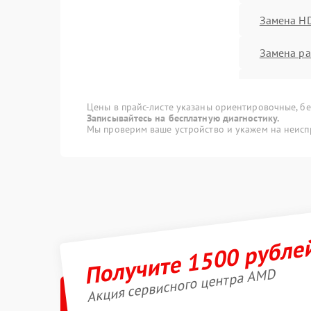
Замена H
Замена ра
Замена к
Цены в прайс-листе указаны ориентировочные, без
Замена м
Записывайтесь на бесплатную диагностику.
Мы проверим ваше устройство и укажем на неисп
Замена ку
Замена чи
Обновлен
Получите 1500 рубле
Восстанов
программ
Акция сервисного центра AMD
Техническ