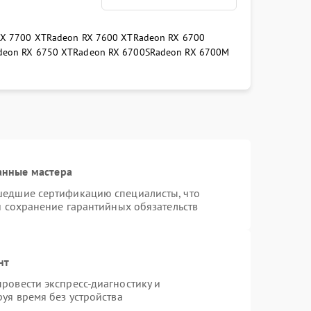
RX 7700 XT
Radeon RX 7600 XT
Radeon RX 6700
deon RX 6750 XT
Radeon RX 6700S
Radeon RX 6700M
анные мастера
шедшие сертификацию специалисты, что
и сохранение гарантийных обязательств
нт
ровести экспресс-диагностику и
уя время без устройства