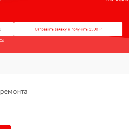
ты
ление после попадания
90 мин
2 года
Отправить заявку и получить 1500 ₽
ермопасты
30 мин
2 года
сти
 ремонта