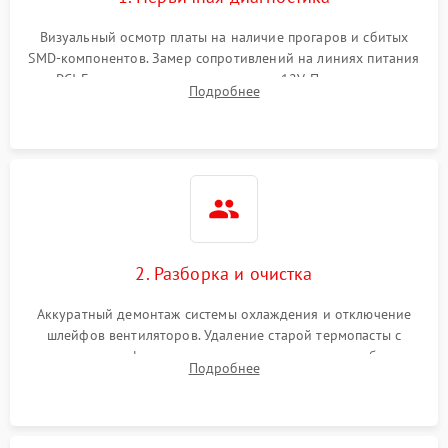
Визуальный осмотр платы на наличие прогаров и сбитых
SMD-компонентов. Замер сопротивлений на линиях питания
PCI-E и дополнительных разъемах 12V. Проверка на
Подробнее
короткое замыкание основных дросселей питания GPU и
памяти.
2. Разборка и очистка
Аккуратный демонтаж системы охлаждения и отключение
шлейфов вентиляторов. Удаление старой термопасты с
кристалла графического чипа и термопрокладок с банок
Подробнее
памяти и зоны VRM. Очистка платы от пыли и окислов.