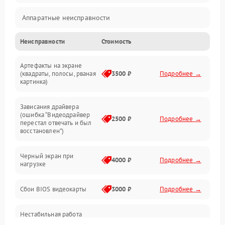
Аппаратные неисправности
Неисправности
Стоимость
Перегрев и термопроблемы
Артефакты на экране
Видео
(квадраты, полосы, рваная
3500 ₽
Подробнее →
картинка)
Программные ошибки
Зависания драйвера
(ошибка “Видеодрайвер
Интерфейсные и коммуникационные проблемы
2500 ₽
Подробнее →
перестал отвечать и был
восстановлен”)
Питание
Черный экран при
4000 ₽
Подробнее →
нагрузке
Электропитание
Сбои BIOS видеокарты
3000 ₽
Подробнее →
ПО
Нестабильная работа
Электронные компоненты
после обновления
2000 ₽
Подробнее →