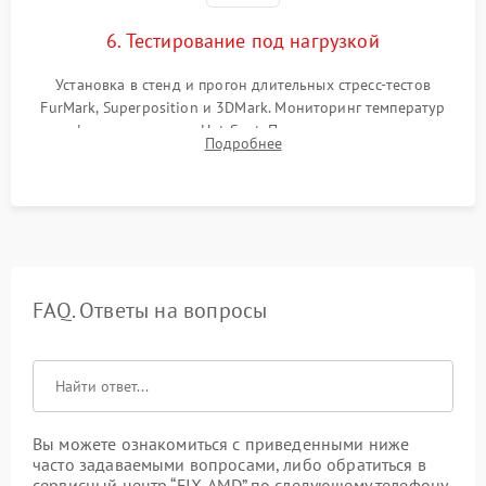
6. Тестирование под нагрузкой
Установка в стенд и прогон длительных стресс-тестов
FurMark, Superposition и 3DMark. Мониторинг температур
графического чипа и Hot Spot. Проверка на отсутствие
Подробнее
артефактов изображения, вылетов драйвера и зависаний.
FAQ. Ответы на вопросы
Вы можете ознакомиться с приведенными ниже
часто задаваемыми вопросами, либо обратиться в
сервисный центр “FIX-AMD” по следующему телефону