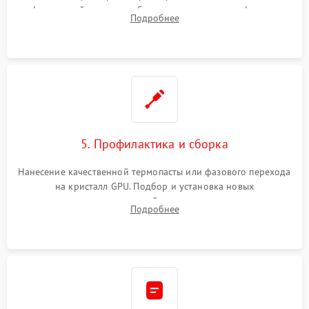
инфракрасной станции реболлинг или замена графического
Подробнее
чипа и дефектной памяти GDDR. Прошивка BIOS
программатором.
5. Профилактика и сборка
Нанесение качественной термопасты или фазового перехода
на кристалл GPU. Подбор и установка новых
термопрокладок правильной толщины на память и цепи
Подробнее
питания. Монтаж радиатора и бэкплейта, подключение и
проверка кулеров.