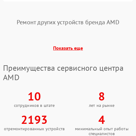
драйверов
Интерфейсы
Ремонт других устройств бренда AMD
Общие поломки
Система охлаждения
Показать еще
Экран (дисплей)
Преимущества сервисного центра
Программные сбои
AMD
Механические повреждения
10
8
Режим работы
сотрудников в штате
лет на рынке
2193
4
ПО/Микропрограмма
отремонтированных устройств
минимальный опыт работы
специалистов