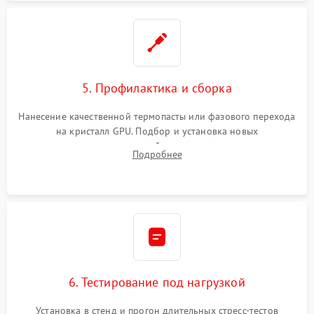
5. Профилактика и сборка
Нанесение качественной термопасты или фазового перехода
на кристалл GPU. Подбор и установка новых
термопрокладок правильной толщины на память и цепи
Подробнее
питания. Монтаж радиатора и бэкплейта, подключение и
проверка кулеров.
6. Тестирование под нагрузкой
Установка в стенд и прогон длительных стресс-тестов