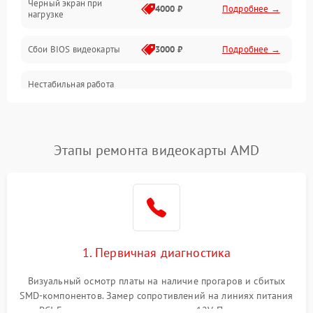
Черный экран при
4000 ₽
Подробнее →
нагрузке
Электропитание
Сбои BIOS видеокарты
3000 ₽
Подробнее →
ПО
Нестабильная работа
Электронные компоненты
после обновления
2000 ₽
Подробнее →
драйверов
Интерфейсы
Этапы ремонта видеокарты AMD
Общие поломки
Система охлаждения
Экран (дисплей)
1. Первичная диагностика
Программные сбои
Визуальный осмотр платы на наличие прогаров и сбитых
SMD-компонентов. Замер сопротивлений на линиях питания
Механические повреждения
PCI-E и дополнительных разъемах 12V. Проверка на