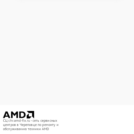
СЦ chr.amd-fix.ru - сеть сервисных
центров в Череповце по ремонту и
обслуживанию техники AMD