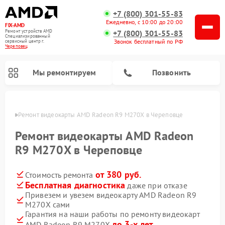
+7 (800) 301-55-83
Ежедневно, с 10:00 до 20:00
FIX-AMD
Ремонт устройств AMD
+7 (800) 301-55-83
Специализированный
Звонок бесплатный по РФ
cервисный центр г.
Череповец
Мы ремонтируем
Позвонить
повце
Ремонт видеокарты AMD Radeon R9 M270X в Череповце
Ремонт видеокарты AMD Radeon
R9 M270X в Череповце
от 380 руб.
Стоимость ремонта
Бесплатная диагностика
даже при отказе
Привезем и увезем видеокарту AMD Radeon R9
M270X сами
Гарантия на наши работы по ремонту видеокарт
до 3-х лет
AMD Radeon R9 M270X