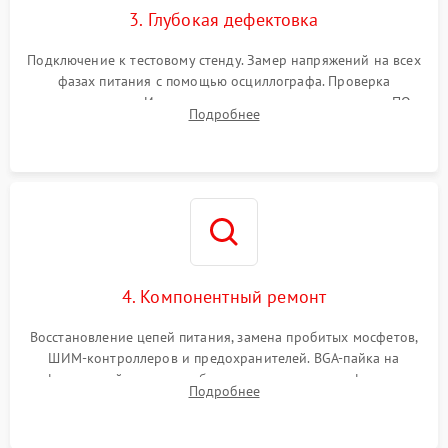
3. Глубокая дефектовка
Подключение к тестовому стенду. Замер напряжений на всех
фазах питания с помощью осциллографа. Проверка
инициализации. Использование специализированного ПО
Подробнее
MATS
4. Компонентный ремонт
Восстановление цепей питания, замена пробитых мосфетов,
ШИМ-контроллеров и предохранителей. BGA-пайка на
инфракрасной станции реболлинг или замена графического
Подробнее
чипа и дефектной памяти GDDR. Прошивка BIOS
программатором.