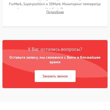
FurMark, Superposition и 3DMark. Мониторинг температур
графического чипа и Hot Spot. Проверка на отсутствие
Подробнее
артефактов изображения, вылетов драйвера и зависаний.
У Вас остались вопросы?
Оставьте заявку, мы свяжемся с Вами в ближайшее
время
Заказать звонок