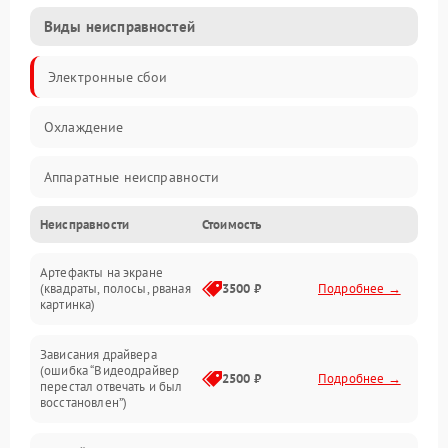
Виды неисправностей
Электронные сбои
Охлаждение
Аппаратные неисправности
Неисправности
Стоимость
Перегрев и термопроблемы
Артефакты на экране
Видео
(квадраты, полосы, рваная
3500 ₽
Подробнее →
картинка)
Программные ошибки
Зависания драйвера
(ошибка “Видеодрайвер
Интерфейсные и коммуникационные проблемы
2500 ₽
Подробнее →
перестал отвечать и был
восстановлен”)
Питание