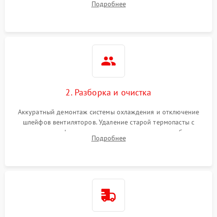
Подробнее
короткое замыкание основных дросселей питания GPU и
Режим работы
памяти.
ПО/Микропрограмма
2. Разборка и очистка
Аккуратный демонтаж системы охлаждения и отключение
шлейфов вентиляторов. Удаление старой термопасты с
кристалла графического чипа и термопрокладок с банок
Подробнее
памяти и зоны VRM. Очистка платы от пыли и окислов.