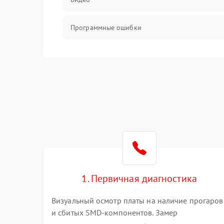
Программные ошибки
Интерфейсные и коммуникационные
проблемы
Питание
Электропитание
ПО
Электронные компоненты
1. Первичная диагностика
Визуальный осмотр платы на наличие прогаров
Интерфейсы
и сбитых SMD-компонентов. Замер