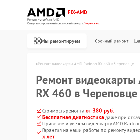
FIX-AMD
Ремонт устройств AMD
Специализированный cервисный центр г.
Череповец
Мы ремонтируем
Срочный ремонт
Це
рт AMD в Череповце
Ремонт видеокарты AMD Radeon RX 460 в Череповце
Ремонт видеокарты
RX 460 в Череповце
от 380 руб.
Стоимость ремонта
Бесплатная диагностика
даже при отказ
Привезем и увезем видеокарту AMD Radeon
Гарантия на наши работы по ремонту вид
х лет