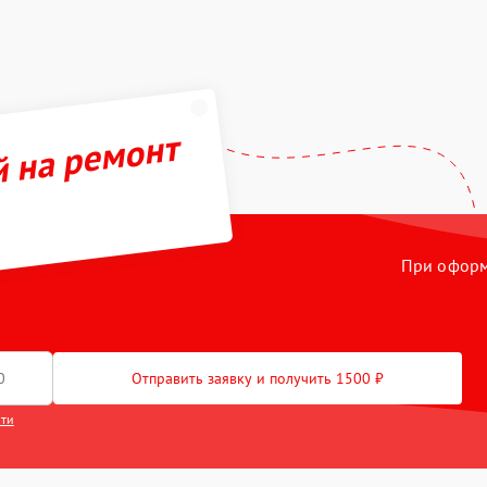
й на ремонт
При оформл
Отправить заявку и получить 1500 ₽
сти