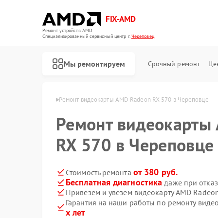
FIX-AMD
Ремонт устройств AMD
Специализированный cервисный центр г.
Череповец
Мы ремонтируем
Срочный ремонт
Це
рт AMD в Череповце
Ремонт видеокарты AMD Radeon RX 570 в Череповце
Ремонт видеокарты
RX 570 в Череповце
от 380 руб.
Стоимость ремонта
Бесплатная диагностика
даже при отказ
Привезем и увезем видеокарту AMD Radeon
Гарантия на наши работы по ремонту вид
х лет