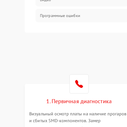
Программные ошибки
Интерфейсные и коммуникационные
проблемы
Питание
Электропитание
ПО
Электронные компоненты
1. Первичная диагностика
Визуальный осмотр платы на наличие прогаров
Интерфейсы
и сбитых SMD-компонентов. Замер