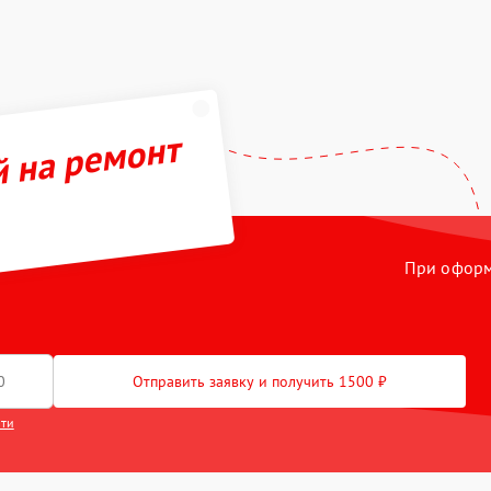
й на ремонт
При оформл
Отправить заявку и получить 1500 ₽
сти