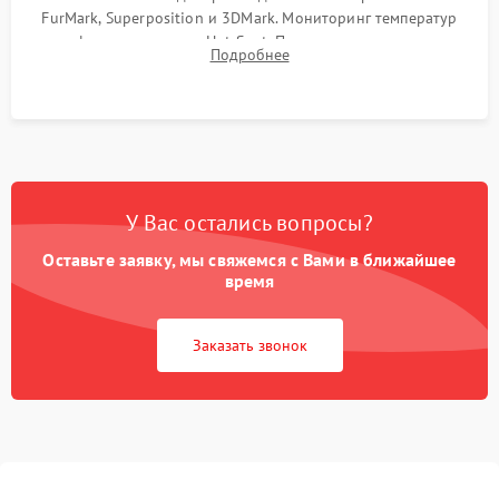
FurMark, Superposition и 3DMark. Мониторинг температур
графического чипа и Hot Spot. Проверка на отсутствие
Подробнее
артефактов изображения, вылетов драйвера и зависаний.
У Вас остались вопросы?
Оставьте заявку, мы свяжемся с Вами в ближайшее
время
Заказать звонок