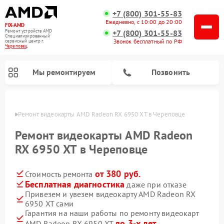
+7 (800) 301-55-83
Ежедневно, с 10:00 до 20:00
FIX-AMD
Ремонт устройств AMD
+7 (800) 301-55-83
Специализированный
Звонок бесплатный по РФ
cервисный центр г.
Череповец
Мы ремонтируем
Позвонить
повце
Ремонт видеокарты AMD Radeon RX 6950 XT в Череповце
Ремонт видеокарты AMD Radeon
RX 6950 XT в Череповце
от 380 руб.
Стоимость ремонта
Бесплатная диагностика
даже при отказе
Привезем и увезем видеокарту AMD Radeon RX
6950 XT сами
Гарантия на наши работы по ремонту видеокарт
до 3-х лет
AMD Radeon RX 6950 XT