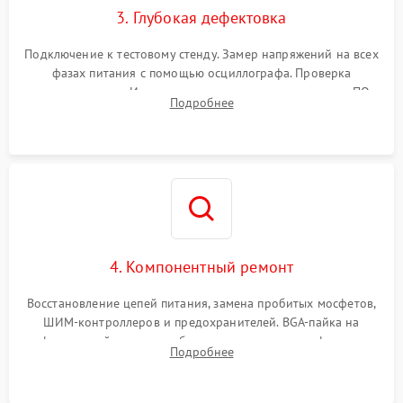
3. Глубокая дефектовка
Подключение к тестовому стенду. Замер напряжений на всех
фазах питания с помощью осциллографа. Проверка
инициализации. Использование специализированного ПО
Подробнее
MATS
4. Компонентный ремонт
Восстановление цепей питания, замена пробитых мосфетов,
ШИМ-контроллеров и предохранителей. BGA-пайка на
инфракрасной станции реболлинг или замена графического
Подробнее
чипа и дефектной памяти GDDR. Прошивка BIOS
программатором.