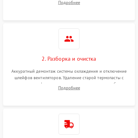
Подробнее
короткое замыкание основных дросселей питания GPU и
Режим работы
памяти.
ПО/Микропрограмма
2. Разборка и очистка
Аккуратный демонтаж системы охлаждения и отключение
шлейфов вентиляторов. Удаление старой термопасты с
кристалла графического чипа и термопрокладок с банок
Подробнее
памяти и зоны VRM. Очистка платы от пыли и окислов.