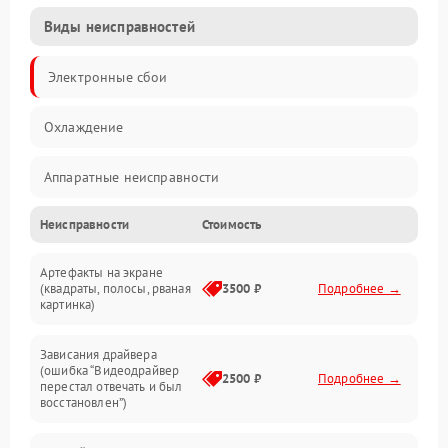
Виды неисправностей
Электронные сбои
Охлаждение
Аппаратные неисправности
Неисправности
Стоимость
Перегрев и термопроблемы
Артефакты на экране
Видео
(квадраты, полосы, рваная
3500 ₽
Подробнее →
картинка)
Программные ошибки
Зависания драйвера
(ошибка “Видеодрайвер
Интерфейсные и коммуникационные проблемы
2500 ₽
Подробнее →
перестал отвечать и был
восстановлен”)
Питание