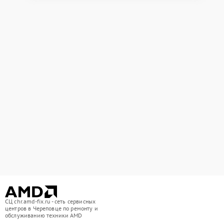
СЦ chr.amd-fix.ru - сеть сервисных
центров в Череповце по ремонту и
обслуживанию техники AMD