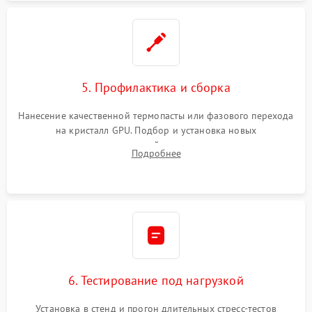
5. Профилактика и сборка
Нанесение качественной термопасты или фазового перехода
на кристалл GPU. Подбор и установка новых
термопрокладок правильной толщины на память и цепи
Подробнее
питания. Монтаж радиатора и бэкплейта, подключение и
проверка кулеров.
6. Тестирование под нагрузкой
Установка в стенд и прогон длительных стресс-тестов