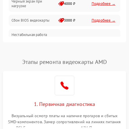
Черный экран при
4000 ₽
Подробнее →
нагрузке
Электропитание
Сбои BIOS видеокарты
3000 ₽
Подробнее →
ПО
Нестабильная работа
Электронные компоненты
после обновления
2000 ₽
Подробнее →
драйверов
Интерфейсы
Этапы ремонта видеокарты AMD
Общие поломки
Система охлаждения
Экран (дисплей)
1. Первичная диагностика
Программные сбои
Визуальный осмотр платы на наличие прогаров и сбитых
SMD-компонентов. Замер сопротивлений на линиях питания
Механические повреждения
PCI-E и дополнительных разъемах 12V. Проверка на