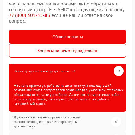
часто задаваемыми вопросами, либо обратиться в
сервисный центр “FIX-AMD” по следующему телефону
+7 (800) 301-55-83
если не нашли ответ на свой
вопрос.
Общие вопросы
Вопросы по ремонту видеокарт
Какие документы вы предоставляете?
На этапе приема устройства на диагностику и последующий
ремонт вам будет предоставлен заказ-наряд с указанием страховых
обязательств на ваше устройство. Далее, после выполнения работ
по ремонту техники, вы получите акт выполненных работ и
гарантийный талон.
Я уже знаю в чем неисправность и какой
ремонт необходим. Для чего проводить
диагностику?