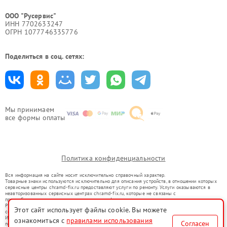
ООО "Русервис"
ИНН 7702633247
ОГРН 1077746335776
Поделиться в соц. сетях:
Мы принимаем
все формы оплаты
Политика конфиденциальности
Вся информация на сайте носит исключительно справочный характер.
Товарные знаки используются исключительно для описания устройств, в отношении которых
сервисные центры chr.amd-fix.ru предоставляют услуги по ремонту. Услуги оказываются в
неавторизованных сервисных центрах chr.amd-fix.ru, которые не связаны с
правообладателями товарных знаков или их официальными представителями.
Ремонт осуществляется для устройств, уже введенных в гражданский оборот в соответствии
Этот сайт использует файлы cookie. Вы можете
со статьей 1487 ГК РФ.
Использование товарных знаков не преследует цели индивидуализации услуг или введения
ознакомиться с
правилами использования
Согласен
потребителей в заблуждение, а служит для информирования о предоставляемых услугах по