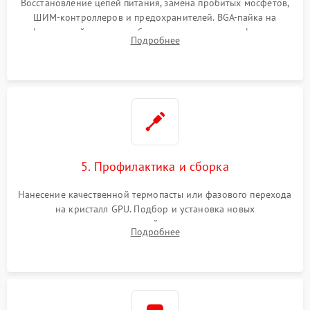
Восстановление цепей питания, замена пробитых мосфетов,
ШИМ-контроллеров и предохранителей. BGA-пайка на
инфракрасной станции реболлинг или замена графического
Подробнее
чипа и дефектной памяти GDDR. Прошивка BIOS
программатором.
5. Профилактика и сборка
Нанесение качественной термопасты или фазового перехода
на кристалл GPU. Подбор и установка новых
термопрокладок правильной толщины на память и цепи
Подробнее
питания. Монтаж радиатора и бэкплейта, подключение и
проверка кулеров.