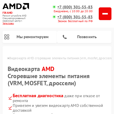
+7 (800) 301-55-83
Ежедневно, с 10:00 до 20:00
FIX-AMD
Ремонт устройств AMD
+7 (800) 301-55-83
Специализированный
Звонок бесплатный по РФ
cервисный центр г.
Череповец
Мы ремонтируем
Позвонить
повце
Видеокарта AMD сгоревшие элементы питания (vrm, mosfet, дроссели)
Видеокарта
AMD
Сгоревшие элементы питания
(VRM, MOSFET, дроссели)
Бесплатная диагностика
даже при отказе от
ремонта
Привезем и увезем видеокарту AMD собственной
доставкой