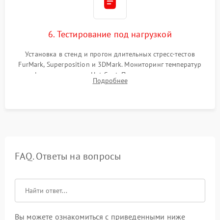
6. Тестирование под нагрузкой
Установка в стенд и прогон длительных стресс-тестов
FurMark, Superposition и 3DMark. Мониторинг температур
графического чипа и Hot Spot. Проверка на отсутствие
Подробнее
артефактов изображения, вылетов драйвера и зависаний.
FAQ. Ответы на вопросы
Вы можете ознакомиться с приведенными ниже