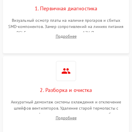
1. Первичная диагностика
Визуальный осмотр платы на наличие прогаров и сбитых
SMD-компонентов. Замер сопротивлений на линиях питания
PCI-E и дополнительных разъемах 12V. Проверка на
Подробнее
короткое замыкание основных дросселей питания GPU и
памяти.
2. Разборка и очистка
Аккуратный демонтаж системы охлаждения и отключение
шлейфов вентиляторов. Удаление старой термопасты с
кристалла графического чипа и термопрокладок с банок
Подробнее
памяти и зоны VRM. Очистка платы от пыли и окислов.